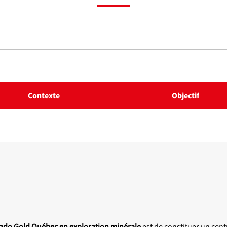
Contexte
Objectif
rado Gold Québec en exploration minérale
est de constituer un cent