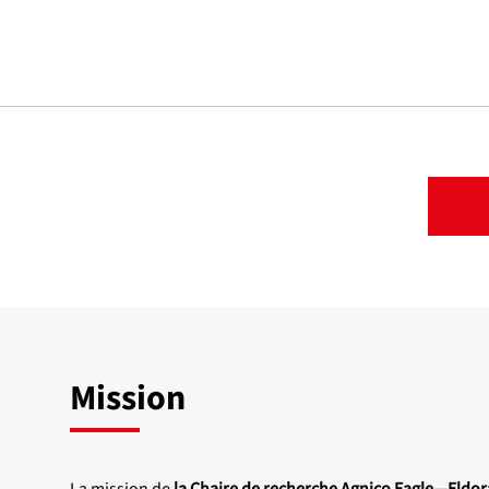
Mission
La mission de
la Chaire de recherche Agnico Eagle—Eldo