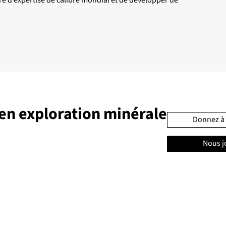
en exploration minérale
Donnez à 
Nous j