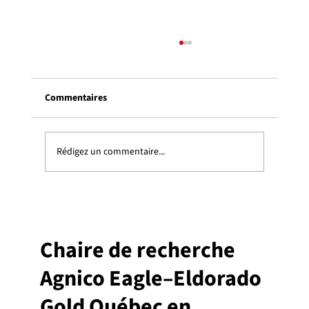
Appel à candidatures. La Chaire de
recherche recrute une personne pour un
projet de maitrise.
Commentaires
Ce projet a pour but de réaliser une étude de
caractérisation régionale de la provenance des
minéraux indicateurs dans un contexte régional au
Nunavik. Ce projet est réalisé en partenariat avec
Rédigez un commentaire...
le MRN
Chaire de recherche
Agnico Eagle–Eldorado
Gold Québec en